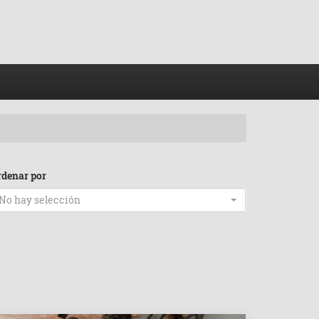
rdenar por
No hay selección