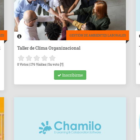
LES
GESTIÓN DE AMBIENTES LABORALES
l
Taller de Clima Organizacional
0 Votos | 176 Visitas | Su voto [?]
Inscribirme